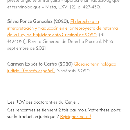
presse anglaise et française – approche juritraductologique
et terminologique » Meta, LXVI (2), p. 427-450.
Silvia Ponce Gónzalez (2020),
El derecho a la
interpretación y traducción en el anteproyecto de reforma
de la Ley de Enjuiciamiento Criminal de 2020
. (RI
§424021), Revista Genereal de Derecho Procesal, N°55
septiembre de 2021
Carmen Expósito Castro (2020)
Glosario terminológico
judicial (francés-español)
,
Sindéresis, 2020
Les RDV des doctorant
·es
du Cerije :
Ces rencontres se tiennent 2 fois par mois. Votre thèse porte
sur la traduction juridique ?
Rejoignez-nous !