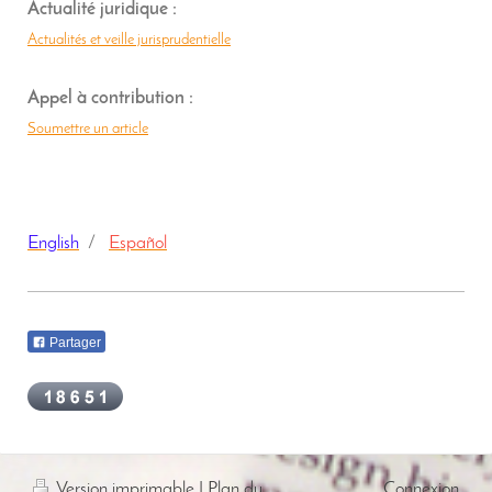
Actualité juridique :
Actualités et veille jurisprudentielle
Appel à contribution :
Soumettre un article
English
/
Español
Partager
Version imprimable
|
Plan du
Connexion